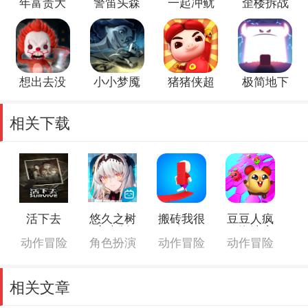
年富贵大
警笛头森
一起冲鱿
歪楼拆战
冒险
林怪兽
鱼闯关游
车
戏
想出去没
小小梦魇
猪猪侠超
极简地下
门
星小英雄
城冒险之
旅
相关下载
活下去
悠久之树
搬砖我很
豆豆人疯
世
安卓版
行
狂淘汰赛
物
动作冒险
角色扮演
动作冒险
动作冒险
动
相关文章