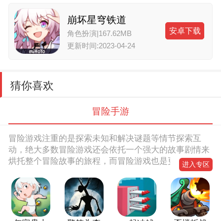
崩坏星穹铁道
安卓下载
角色扮演
|
167.62MB
更新时间:2023-04-24
猜你喜欢
冒险手游
冒险游戏注重的是探索未知和解决谜题等情节探索互
动，绝大多数冒险游戏还会依托一个强大的故事剧情来
烘托整个冒险故事的旅程，而冒险游戏也是更加的考验
进入专区
玩家的观察力和分析能力。